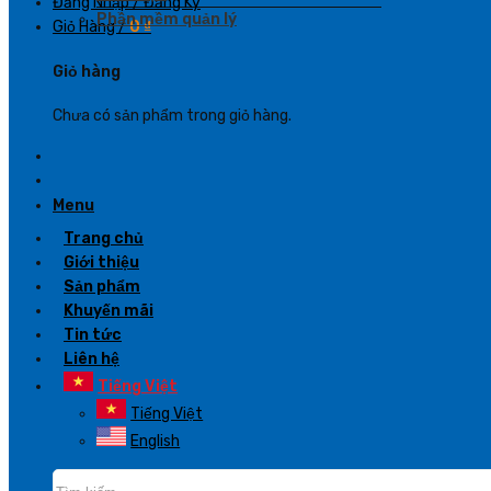
Đăng Nhập / Đăng Ký
Phần mềm quản lý
Giỏ Hàng /
0
₫
Giỏ hàng
Chưa có sản phẩm trong giỏ hàng.
Menu
Trang chủ
Giới thiệu
Sản phẩm
Khuyến mãi
Tin tức
Liên hệ
Tiếng Việt
Tiếng Việt
English
Tìm