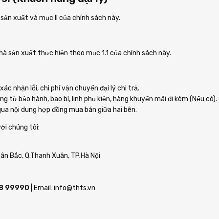
ản xuất và mục II của chính sách này.
nhà sản xuất thực hiện theo mục 1.1 của chính sách này.
c nhận lỗi, chi phí vận chuyển đại lý chi trả.
 từ bảo hành, bao bì, linh phụ kiện, hàng khuyến mãi đi kèm (Nếu có).
ua nội dung hợp đồng mua bán giữa hai bên.
với chúng tôi:
uân Bắc, Q.Thanh Xuân, TP.Hà Nội
48 99990
| Email: info@thts.vn