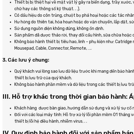
Thiết bị bị thiệt hại về mặt vật lý gây ra biến dạng, trầy xước
chữ hay các thông số kỹ thuật. . .).
Có dấu hiệu do côn trùng, chuột bọ phá hoại hoặc các tác nhâ
Hư hỏng do thiên tai, hỏa hoạn hoặc do vận chuyển, lắp đặt, s
Sử dụng nguồn điện không đúng, không ổn định.
Sản phẩm đã được tháo rời, thay đổi cấu hình, sữa chữa hoặc 
Không bảo hành thiết bị tiêu hao, linh – phụ kiện như: Catridge
Mousepad, Cable, Connector, Remote, ….
3. Các lưu ý chung:
Quý khách vui lòng sao lưu dữ liệu trước khi mang đến bảo hàn
thiết bị lưu trữ của quý khách.
Không bảo hành phần mềm và dữ liệu trong các thiết bị lưu trữ vì 
III. Hỗ trợ khác trong thời gian bảo hành: 
Khách hàng được bàn giao, hướng dẫn sử dụng và xử lý sự cố m
Đối với các loại máy tính: Hỗ trợ xử lý lỗi phần mềm 01 tháng 
thiết bị lỗi hệ điều hành, nhiễm virus. . .
IV. Quy định bảo hành đối với sản phẩm bán 