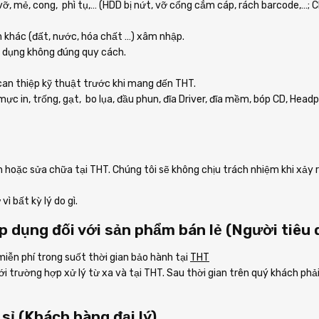
, vỡ, mẻ, cong, phì tụ,… (HDD bị nứt, vỡ cổng cắm cáp, rách barcode,…; 
n khác (đất, nước, hóa chất …) xâm nhập.
ử dụng không đúng quy cách.
can thiệp kỹ thuật trước khi mang đến THT.
 mực in, trống, gạt, bo lụa, đầu phun, đĩa Driver, đĩa mềm, bóp CD, Hea
h hoặc sửa chữa tại THT. Chúng tôi sẽ không chịu trách nhiệm khi xảy r
bất kỳ lý do gì.
Áp dụng đối với sản phẩm bán lẻ (Người tiêu
iễn phí trong suốt thời gian bảo hành tại
THT
với trường hợp xử lý từ xa và tại THT. Sau thời gian trên quý khách ph
sỉ (Khách hàng đại lý)