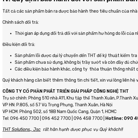
Tất cả các sản phẩm bán ra được bảo hành theo tiêu chuẩn của nhà s
Chính sách đổi trả:
Thời gian áp dụng đổi trả đối với sản phẩm hư hỏng do lỗi của 
Điều kiện đổi trả:
Sản phẩm lỗi được đại lý chuyển đến THT để kỹ thuật kiểm tra xá
Sản phẩm chưa sử dụng, không bị trầy sướt và còn đầy đủ chứng
Các điều kiện bảo hành khác, công ty thỏa thuận thống nhất q
Quý khách hàng cần biết thêm thông tin chi tiết, xin vui lòng liên hệ 
CÔNG TY CỔ PHẦN PHÁT TRIỂN GIẢI PHÁP CÔNG NGHỆ THT
Trụ sở chính: Phòng 510 nhà A11, Khu tập thể Thanh Xuân, P.Thanh X
VP HN: P.805, số 57 Vũ Trọng Phụng, Thanh Xuân, Hà Nội
VP HCM: Phòng 502, số 18B Nam Quốc Cang, Quận 1, HCMC
Tel: 096 450 7700 | 096 452 7700 | 096 458 7700 |
Hotline: 090 
THT Solutions., Jsc
rất hân hạnh được phục vụ Quý khách!!