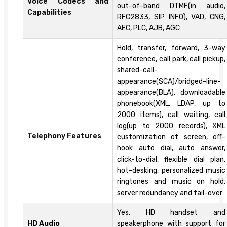
Voice Codecs and
out-of-band DTMF(in audio,
Capabilities
RFC2833, SIP INFO), VAD, CNG,
AEC, PLC, AJB, AGC
Hold, transfer, forward, 3-way
conference, call park, call pickup,
shared-call-
appearance(SCA)/bridged-line-
appearance(BLA), downloadable
phonebook(XML, LDAP, up to
2000 items), call waiting, call
log(up to 2000 records), XML
Telephony Features
customization of screen, off-
hook auto dial, auto answer,
click-to-dial, flexible dial plan,
hot-desking, personalized music
ringtones and music on hold,
server redundancy and fail-over
Yes, HD handset and
HD Audio
speakerphone with support for