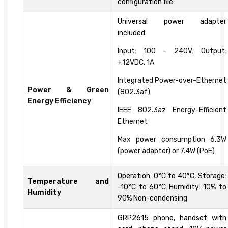
configuration file
Universal power adapter
included:
Input: 100 – 240V; Output:
+12VDC, 1A
Integrated Power-over-Ethernet
Power & Green
(802.3af)
Energy Efficiency
IEEE 802.3az Energy-Efficient
Ethernet
Max power consumption 6.3W
(power adapter) or 7.4W (PoE)
Operation: 0°C to 40°C, Storage:
Temperature and
-10°C to 60°C Humidity: 10% to
Humidity
90% Non-condensing
GRP2615 phone, handset with