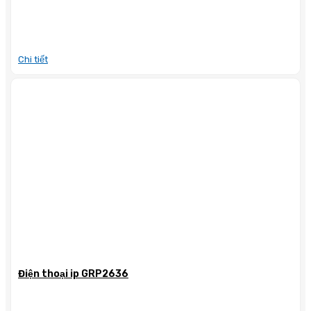
Chi tiết
Điện thoại ip GRP2636