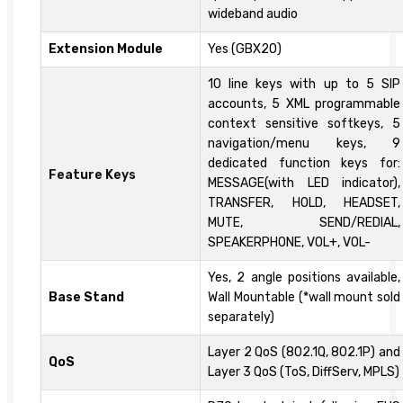
wideband audio
Extension Module
Yes (GBX20)
10 line keys with up to 5 SIP
accounts, 5 XML programmable
context sensitive softkeys, 5
navigation/menu keys, 9
dedicated function keys for:
Feature Keys
MESSAGE(with LED indicator),
TRANSFER, HOLD, HEADSET,
MUTE, SEND/REDIAL,
SPEAKERPHONE, VOL+, VOL-
Yes, 2 angle positions available,
Base Stand
Wall Mountable (*wall mount sold
separately)
Layer 2 QoS (802.1Q, 802.1P) and
QoS
Layer 3 QoS (ToS, DiffServ, MPLS)