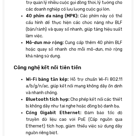
trợ quản lý nhiều cuộc gọi đồng thời, lý tưởng cho
các doanh nghiệp có lưu lượng cuộc gọi lớn.
40 phím đa năng (MPK):
Các phím này có thể
cấu hình để thực hiện các chức năng như BLF
(bận/rảnh) và quay số nhanh, giúp tăng hiệu suất
làm việc.
Mô-đun mở rộng:
Cung cấp thêm 40 phím BLF
hoặc quay số nhanh cho mỗi mô-đun, mở rộng
khả năng sử dụng.
Công nghệ kết nối tiên tiến
Wi-Fi băng tần kép:
Hỗ trợ chuẩn Wi-Fi 802.11
a/b/g/n/ac, giúp kết nối mạng không dây ổn định
và nhanh chóng.
Bluetooth tích hợp:
Cho phép kết nối các thiết
bị không dây như tai nghe hoặc đồng bộ danh bạ.
Cổng Gigabit Ethernet:
Đảm bảo tốc độ
truyền dữ liệu cao với PoE (Cấp nguồn qua
Ethernet) tích hợp, giảm thiểu việc sử dụng dây
nguồn riêng biệt.