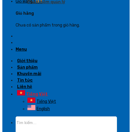
Giỏ Hàng /
0
₫
Phần mềm quản lý
Giỏ hàng
Chưa có sản phẩm trong giỏ hàng.
Menu
Giới thiệu
Sản phẩm
Khuyến mãi
Tin tức
Liên hệ
Tiếng Việt
Tiếng Việt
English
Tìm
kiếm: