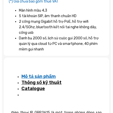
(*) Giá chưa bao gồm thuế VAT
Màn hình mầu 4,3
5 tài khoản SIP, âm thanh chuẩn HD
2 cổng mạng Gigabit hỗ trợ PoE, hỗ trợ wifi
2.4/5Ghz, bluetooth kết nối tai nghe không dây,
cổng usb
Danh bạ 2000 số, lịch sử cuộc gọi 2000 số, hỗ trợ
quản lý qua cloud từ PC và smartphone, 40 phím
mềm gọi nhanh
Mô tả sản phẩm
Thông số kỹ thuật
Catalogue
Điện thoại IP GRP2615 là một trong những dòng sản