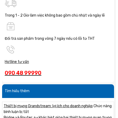
Trong 1 - 2 Giờ làm việc không bao gồm chủ nhật và ngày lễ
Đổi trả sản phẩm trong vòng 7 ngày nếu có lỗi từ THT
Hotline tư vấn
090 48 99990
Tìm hiểu thêm
Thiết bị mạng Grandstream: lợi ích cho doanh nghiệp
Chức năng
ở
bình luận bị tắt
Thiết
Bridge và Router: sự khác biệt giữa hai thiết bị mạng quan trọng