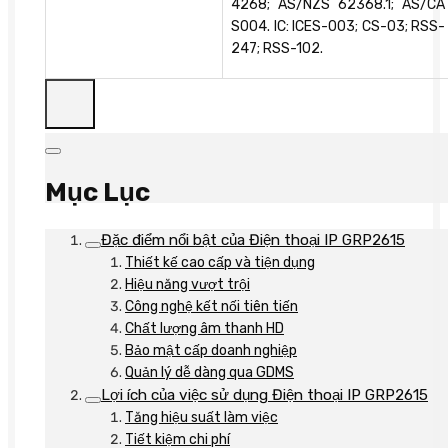
4268; AS/NZS 62368.1; AS/CA
S004. IC: ICES-003; CS-03; RSS-
247; RSS-102.
Mục Lục
Đặc điểm nổi bật của Điện thoại IP GRP2615
Thiết kế cao cấp và tiện dụng
Hiệu năng vượt trội
Công nghệ kết nối tiên tiến
Chất lượng âm thanh HD
Bảo mật cấp doanh nghiệp
Quản lý dễ dàng qua GDMS
Lợi ích của việc sử dụng Điện thoại IP GRP2615
Tăng hiệu suất làm việc
Tiết kiệm chi phí