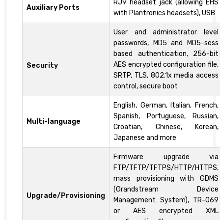
RJ9 headset jack (allowing EHS
Auxiliary Ports
with Plantronics headsets), USB
User and administrator level
passwords, MD5 and MD5-sess
based authentication, 256-bit
AES encrypted configuration file,
Security
SRTP, TLS, 802.1x media access
control, secure boot
English, German, Italian, French,
Spanish, Portuguese, Russian,
Multi-language
Croatian, Chinese, Korean,
Japanese and more
Firmware upgrade via
FTP/TFTP/TFTPS/HTTP/HTTPS,
mass provisioning with GDMS
(Grandstream Device
Upgrade/Provisioning
Management System), TR-069
or AES encrypted XML