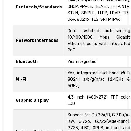
ICMP, DNS(A record, SRV, NAPTR),
DHCP, PPPoE, TELNET, TFTP, NTP,
Protocols/Standards
STUN, SIMPLE, LLDP, LDAP, TR-
069, 802.1x, TLS, SRTP, IPV6
Dual switched auto-sensing
10/100/1000 Mbps Gigabit
Network Interfaces
Ethernet ports with integrated
PoE
Bluetooth
Yes, integrated
Yes, integrated dual-band Wi-Fi
Wi-Fi
802.11 a/b/g/n/ac (2.4GHz &
5GHz)
4.3 inch (480×272) TFT color
Graphic Display
LCD
Support for G.729A/B, G.711µ/a-
law, G.726, G.722(wide-band),
G723, iLBC, OPUS, in-band and