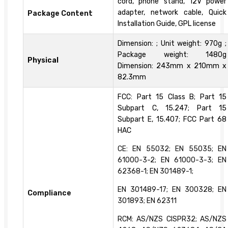
cord, phone stand, 12V power
adapter, network cable, Quick
Package Content
Installation Guide, GPL license
Dimension: ; Unit weight: 970g ;
Package weight: 1480g
Physical
Dimension: 243mm x 210mm x
82.3mm
FCC: Part 15 Class B; Part 15
Subpart C, 15.247; Part 15
Subpart E, 15.407; FCC Part 68
HAC
CE: EN 55032; EN 55035; EN
61000-3-2; EN 61000-3-3; EN
62368-1; EN 301489-1;
EN 301489-17; EN 300328; EN
Compliance
301893; EN 62311
RCM: AS/NZS CISPR32; AS/NZS