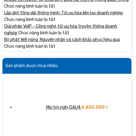
bị
ở
Chức năng bình luận bị tắt
mạng
Bridge
Lắp đặt tổng đài thông minh: Tối ưu hóa liên lạc doanh nghiệp
Grandstream:
và
ở
Chức năng bình luận bị tắt
lợi
Router:
Lắp
Giải pháp VoIP – Công nghệ tối ưu hóa truyền thông doanh
ích
sự
đặt
ở
nghiệp
Chức năng bình luận bị tắt
cho
khác
tổng
Giải
Bộ phát Wifi nóng: Nguyên nhân và cách khắc phục hiệu quả
doanh
biệt
đài
ở
pháp
Chức năng bình luận bị tắt
nghiệp
giữa
thông
Bộ
VoIP
hai
minh:
phát
–
Sản phẩm được mua nhiều
thiết
Tối
Wifi
Công
bị
ưu
nóng:
nghệ
mạng
hóa
Nguyên
tối
quan
liên
nhân
ưu
trọng
lạc
và
hóa
doanh
cách
truyền
nghiệp
khắc
thông
Mic hội nghị GAU4
6.650.000
₫
phục
doanh
hiệu
nghiệp
quả