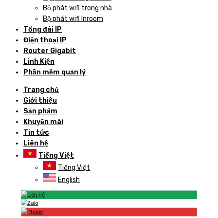
Bộ phát wifi trong nhà
Bộ phát wifi Inroom
Tổng đài IP
Điện thoại IP
Router Gigabit
Linh Kiện
Phần mềm quản lý
Trang chủ
Giới thiệu
Sản phẩm
Khuyến mãi
Tin tức
Liên hệ
Tiếng Việt
Tiếng Việt
English