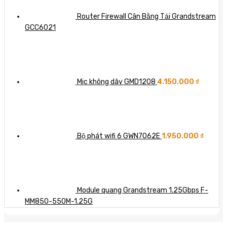
Router Firewall Cân Bằng Tải Grandstream
GCC6021
Mic không dây GMD1208
4.150.000
₫
Bộ phát wifi 6 GWN7062E
1.950.000
₫
Module quang Grandstream 1.25Gbps F-
MM850-550M-1.25G