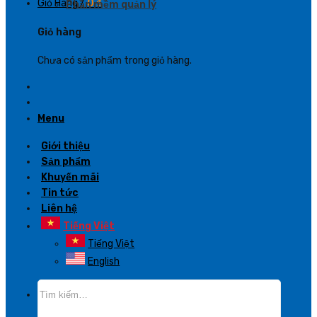
Giỏ Hàng /
0
₫
Phần mềm quản lý
Giỏ hàng
Chưa có sản phẩm trong giỏ hàng.
Menu
Giới thiệu
Sản phẩm
Khuyến mãi
Tin tức
Liên hệ
Tiếng Việt
Tiếng Việt
English
Tìm
kiếm: