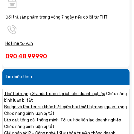
Đổi trả sản phẩm trong vòng 7 ngày nếu có lỗi từ THT
Hotline tư vấn
090 48 99990
Tìm hiểu thêm
Thiết bị mạng Grandstream: lợi ích cho doanh nghiệp
Chức năng
ở
bình luận bị tắt
Thiết
Bridge và Router: sự khác biệt giữa hai thiết bị mạng quan trọng
bị
ở
Chức năng bình luận bị tắt
mạng
Bridge
Lắp đặt tổng đài thông minh: Tối ưu hóa liên lạc doanh nghiệp
Grandstream:
và
ở
Chức năng bình luận bị tắt
lợi
Router:
Lắp
Giải pháp VoIP – Công nghệ tối ưu hóa truyền thông doanh