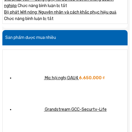
ích
sự
đặt
ở
nghiệp
Chức năng bình luận bị tắt
cho
khác
tổng
Giải
Bộ phát Wifi nóng: Nguyên nhân và cách khắc phục hiệu quả
doanh
biệt
đài
ở
pháp
Chức năng bình luận bị tắt
nghiệp
giữa
thông
Bộ
VoIP
hai
minh:
phát
–
Sản phẩm được mua nhiều
thiết
Tối
Wifi
Công
bị
ưu
nóng:
nghệ
mạng
hóa
Nguyên
tối
quan
liên
nhân
ưu
trọng
lạc
và
hóa
doanh
cách
truyền
nghiệp
khắc
thông
Mic hội nghị GAU4
6.650.000
₫
phục
doanh
hiệu
nghiệp
quả
Grandstream GCC-Securty-Life