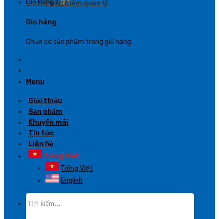
Giỏ Hàng /
0
₫
Phần mềm quản lý
Giỏ hàng
Chưa có sản phẩm trong giỏ hàng.
Menu
Giới thiệu
Sản phẩm
Khuyến mãi
Tin tức
Liên hệ
Tiếng Việt
Tiếng Việt
English
Tìm
kiếm: