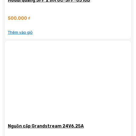
Modul quang SFP 2 sợi 6C-SFP-0310D
500.000
₫
Thêm vào giỏ
Nguồn cấp Grandstream 24V6.25A