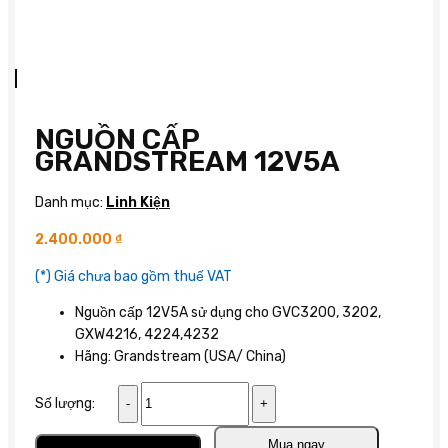
NGUỒN CẤP
GRANDSTREAM 12V5A
Danh mục:
Linh Kiện
2.400.000
₫
(*) Giá chưa bao gồm thuế VAT
Nguồn cấp 12V5A sử dụng cho GVC3200, 3202,
GXW4216, 4224,4232
Hãng: Grandstream (USA/ China)
Nguồn
Số lượng:
cấp
Grandstream
Thêm vào giỏ
Mua ngay