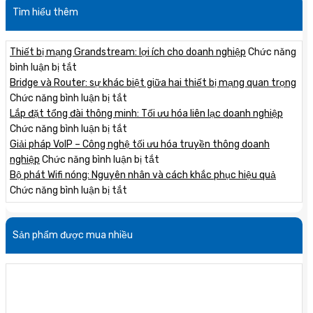
Tìm hiểu thêm
Thiết bị mạng Grandstream: lợi ích cho doanh nghiệp
Chức năng
ở
bình luận bị tắt
Thiết
Bridge và Router: sự khác biệt giữa hai thiết bị mạng quan trọng
bị
ở
Chức năng bình luận bị tắt
mạng
Bridge
Lắp đặt tổng đài thông minh: Tối ưu hóa liên lạc doanh nghiệp
Grandstream:
và
ở
Chức năng bình luận bị tắt
lợi
Router:
Lắp
Giải pháp VoIP – Công nghệ tối ưu hóa truyền thông doanh
ích
sự
đặt
ở
nghiệp
Chức năng bình luận bị tắt
cho
khác
tổng
Giải
Bộ phát Wifi nóng: Nguyên nhân và cách khắc phục hiệu quả
doanh
biệt
đài
ở
pháp
Chức năng bình luận bị tắt
nghiệp
giữa
thông
Bộ
VoIP
hai
minh:
phát
–
Sản phẩm được mua nhiều
thiết
Tối
Wifi
Công
bị
ưu
nóng:
nghệ
mạng
hóa
Nguyên
tối
quan
liên
nhân
ưu
trọng
lạc
và
hóa
doanh
cách
truyền