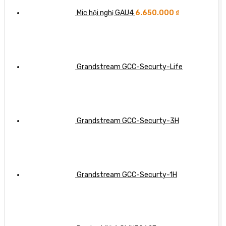
nghiệp
khắc
thông
Mic hội nghị GAU4
6.650.000
₫
phục
doanh
hiệu
nghiệp
quả
Grandstream GCC-Securty-Life
Grandstream GCC-Securty-3H
Grandstream GCC-Securty-1H