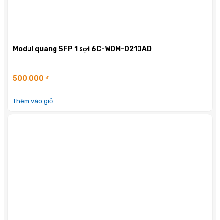
Modul quang SFP 1 sợi 6C-WDM-0210AD
500.000
₫
Thêm vào giỏ