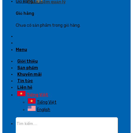
Giỏ Hàng /
0
₫
Phần mềm quản lý
Giỏ hàng
Chưa có sản phẩm trong giỏ hàng.
Menu
Giới thiệu
Sản phẩm
Khuyến mãi
Tin tức
Liên hệ
Tiếng Việt
Tiếng Việt
English
Tìm
kiếm: