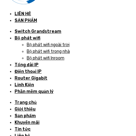
LIÊN HỆ
SẢN PHẨM
Switch Grandstream
Bộ phát wifi
Bộ phát wifi ngoài trời
Bộ phát wifi trong nhà
Bộ phát wifi Inroom
Tổng đài IP
Điện thoại IP
Router Gigabit
Linh Kiện
Phần mềm quản lý
Trang chủ
Giới thiệu
Sản phẩm
Khuyến mãi
Tin tức
Liên hệ