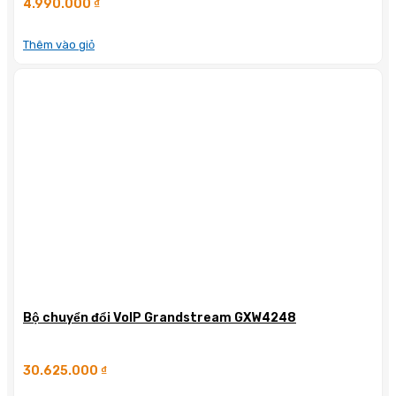
4.990.000
₫
Thêm vào giỏ
Bộ chuyển đổi VoIP Grandstream GXW4248
30.625.000
₫