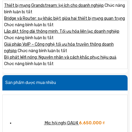
Thiết bị mạng Grandstream: lợi ích cho doanh nghiệp
Chức năng
ở
bình luận bị tắt
Thiết
Bridge và Router: sự khác biệt giữa hai thiết bị mạng quan trọng
bị
ở
Chức năng bình luận bị tắt
mạng
Bridge
Lắp đặt tổng đài thông minh: Tối ưu hóa liên lạc doanh nghiệp
Grandstream:
và
ở
Chức năng bình luận bị tắt
lợi
Router:
Lắp
Giải pháp VoIP – Công nghệ tối ưu hóa truyền thông doanh
ích
sự
đặt
ở
nghiệp
Chức năng bình luận bị tắt
cho
khác
tổng
Giải
Bộ phát Wifi nóng: Nguyên nhân và cách khắc phục hiệu quả
doanh
biệt
đài
ở
pháp
Chức năng bình luận bị tắt
nghiệp
giữa
thông
Bộ
VoIP
hai
minh:
phát
–
Sản phẩm được mua nhiều
thiết
Tối
Wifi
Công
bị
ưu
nóng:
nghệ
mạng
hóa
Nguyên
tối
quan
liên
nhân
ưu
trọng
lạc
và
hóa
doanh
cách
truyền
nghiệp
khắc
thông
Mic hội nghị GAU4
6.650.000
₫
phục
doanh