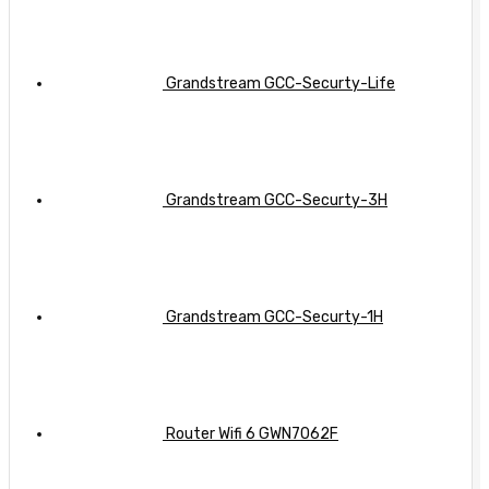
hiệu
nghiệp
quả
Grandstream GCC-Securty-Life
Grandstream GCC-Securty-3H
Grandstream GCC-Securty-1H
Router Wifi 6 GWN7062F