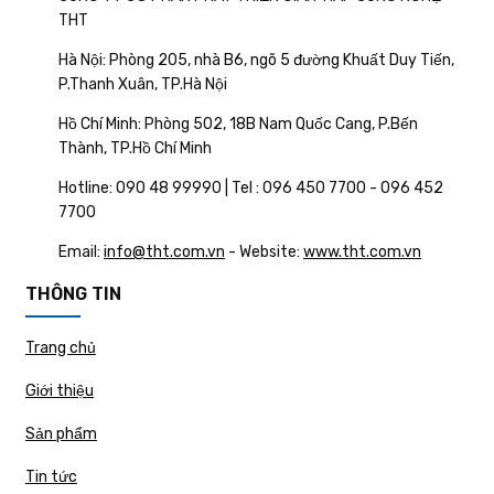
THT
Hà Nội: Phòng 205, nhà B6, ngõ 5 đường Khuất Duy Tiến,
P.Thanh Xuân, TP.Hà Nội
Hồ Chí Minh: Phòng 502, 18B Nam Quốc Cang, P.Bến
Thành, TP.Hồ Chí Minh
Hotline: 090 48 99990 | Tel : 096 450 7700 - 096 452
7700
Email:
info@tht.com.vn
- Website:
www.tht.com.vn
THÔNG TIN
Trang chủ
Giới thiệu
Sản phẩm
Tin tức