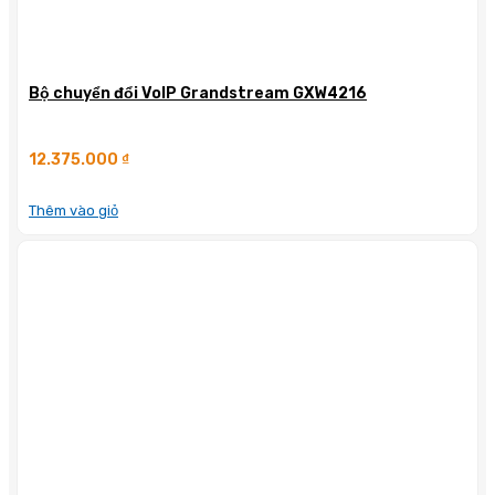
Bộ chuyển đổi VoIP Grandstream GXW4216
12.375.000
₫
Thêm vào giỏ