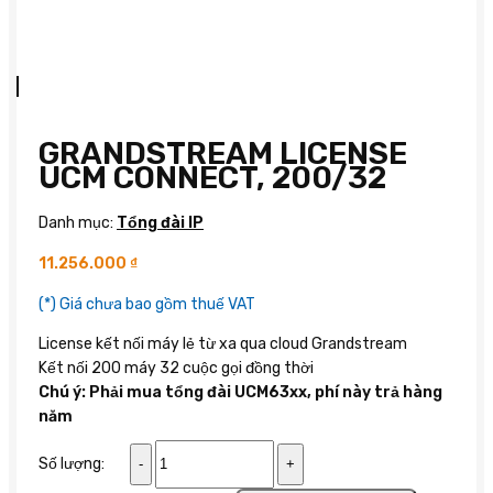
GRANDSTREAM LICENSE
UCM CONNECT, 200/32
Danh mục:
Tổng đài IP
11.256.000
₫
(*) Giá chưa bao gồm thuế VAT
License kết nối máy lẻ từ xa qua cloud Grandstream
Kết nối 200 máy 32 cuộc gọi đồng thời
Chú ý: Phải mua tổng đài UCM63xx, phí này trả hàng
năm
Grandstream
Số lượng:
License