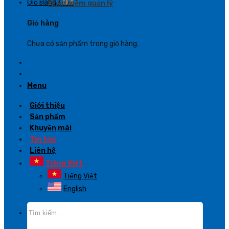
Giỏ Hàng /
0
₫
Phần mềm quản lý
Giỏ hàng
Chưa có sản phẩm trong giỏ hàng.
Menu
Giới thiệu
Sản phẩm
Khuyến mãi
Tin tức
Liên hệ
Tiếng Việt
Tiếng Việt
English
Tìm
kiếm: