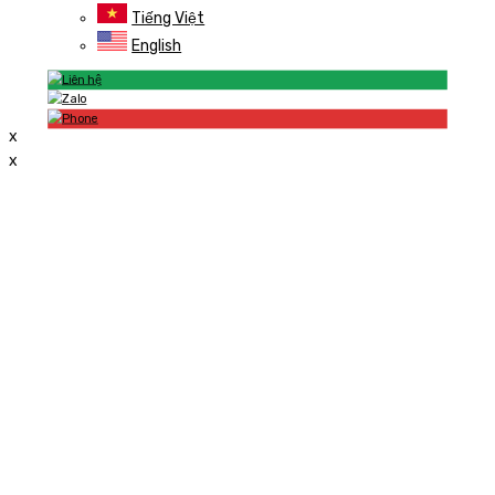
Tiếng Việt
English
x
x