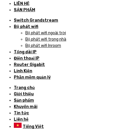
LIÊN HỆ
SẢN PHẨM
Switch Grandstream
Bộ phát wifi
Bộ phát wifi ngoài trời
Bộ phát wifi trong nhà
Bộ phát wifi Inroom
Tổng đài IP
Điện thoại IP
Router Gigabit
Linh Kiện
Phần mềm quản lý
Trang chủ
Giới thiệu
Sản phẩm
Khuyến mãi
Tin tức
Liên hệ
Tiếng Việt