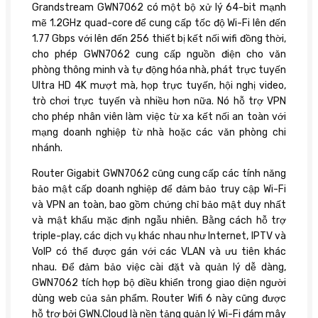
Grandstream GWN7062 có một bộ xử lý 64-bit mạnh
mẽ 1.2GHz quad-core để cung cấp tốc độ Wi-Fi lên đến
1.77 Gbps với lên đến 256 thiết bị kết nối wifi đồng thời,
cho phép GWN7062 cung cấp nguồn điện cho văn
phòng thông minh và tự động hóa nhà, phát trực tuyến
Ultra HD 4K mượt mà, họp trực tuyến, hội nghị video,
trò chơi trực tuyến và nhiều hơn nữa. Nó hỗ trợ VPN
cho phép nhân viên làm việc từ xa kết nối an toàn với
mạng doanh nghiệp từ nhà hoặc các văn phòng chi
nhánh.
Router Gigabit GWN7062 cũng cung cấp các tính năng
bảo mật cấp doanh nghiệp để đảm bảo truy cập Wi-Fi
và VPN an toàn, bao gồm chứng chỉ bảo mật duy nhất
và mật khẩu mặc định ngẫu nhiên. Bằng cách hỗ trợ
triple-play, các dịch vụ khác nhau như Internet, IPTV và
VoIP có thể được gán với các VLAN và ưu tiên khác
nhau. Để đảm bảo việc cài đặt và quản lý dễ dàng,
GWN7062 tích hợp bộ điều khiển trong giao diện người
dùng web của sản phẩm. Router Wifi 6 này cũng được
hỗ trợ bởi GWN.Cloud là nền tảng quản lý Wi-Fi đám mây