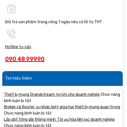
Đổi trả sản phẩm trong vòng 7 ngày nếu có lỗi từ THT
Hotline tư vấn
090 48 99990
Tìm hiểu thêm
Thiết bị mạng Grandstream: lợi ích cho doanh nghiệp
Chức năng
ở
bình luận bị tắt
Thiết
Bridge và Router: sự khác biệt giữa hai thiết bị mạng quan trọng
bị
ở
Chức năng bình luận bị tắt
mạng
Bridge
Lắp đặt tổng đài thông minh: Tối ưu hóa liên lạc doanh nghiệp
Grandstream:
và
ở
Chức năng bình luận bị tắt