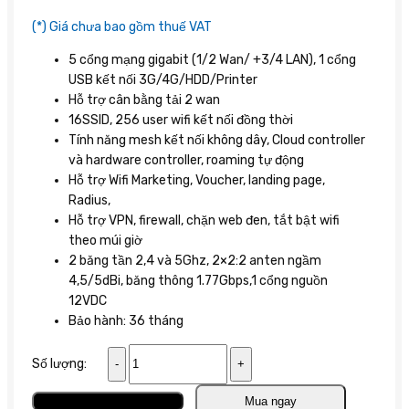
(*) Giá chưa bao gồm thuế VAT
5 cổng mạng gigabit (1/2 Wan/ +3/4 LAN), 1 cổng
USB kết nối 3G/4G/HDD/Printer
Hỗ trợ cân bằng tải 2 wan
16SSID, 256 user wifi kết nối đồng thời
Tính năng mesh kết nối không dây, Cloud controller
và hardware controller, roaming tự động
Hỗ trợ Wifi Marketing, Voucher, landing page,
Radius,
Hỗ trợ VPN, firewall, chặn web đen, tắt bật wifi
theo múi giờ
2 băng tần 2,4 và 5Ghz, 2×2:2 anten ngầm
4,5/5dBi, băng thông 1.77Gbps,1 cổng nguồn
12VDC
Bảo hành: 36 tháng
Router
Số lượng:
Wifi
GWN7062
Thêm vào giỏ
Mua ngay