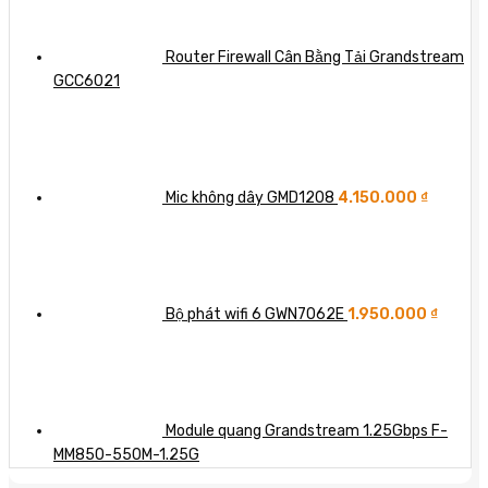
Router Firewall Cân Bằng Tải Grandstream
GCC6021
Mic không dây GMD1208
4.150.000
₫
Bộ phát wifi 6 GWN7062E
1.950.000
₫
Module quang Grandstream 1.25Gbps F-
MM850-550M-1.25G