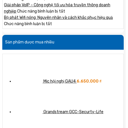
lợi
Router:
Lắp
Giải pháp VoIP – Công nghệ tối ưu hóa truyền thông doanh
ích
sự
đặt
ở
nghiệp
Chức năng bình luận bị tắt
cho
khác
tổng
Giải
Bộ phát Wifi nóng: Nguyên nhân và cách khắc phục hiệu quả
doanh
biệt
đài
ở
pháp
Chức năng bình luận bị tắt
nghiệp
giữa
thông
Bộ
VoIP
hai
minh:
phát
–
Sản phẩm được mua nhiều
thiết
Tối
Wifi
Công
bị
ưu
nóng:
nghệ
mạng
hóa
Nguyên
tối
quan
liên
nhân
ưu
trọng
lạc
và
hóa
doanh
cách
truyền
nghiệp
khắc
thông
Mic hội nghị GAU4
6.650.000
₫
phục
doanh
hiệu
nghiệp
quả
Grandstream GCC-Securty-Life