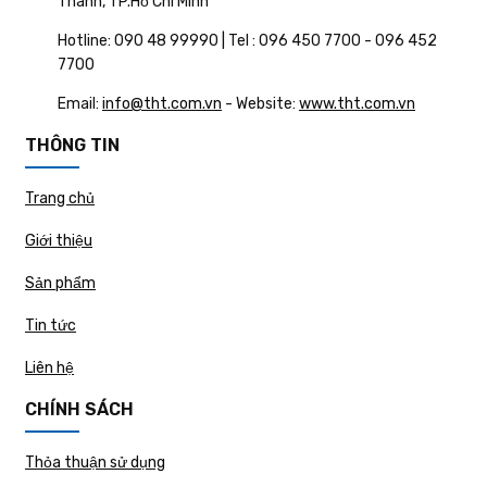
Thành, TP.Hồ Chí Minh
Hotline: 090 48 99990 | Tel : 096 450 7700 - 096 452
7700
Email:
info@tht.com.vn
- Website:
www.tht.com.vn
THÔNG TIN
Trang chủ
Giới thiệu
Sản phẩm
Tin tức
Liên hệ
CHÍNH SÁCH
Thỏa thuận sử dụng