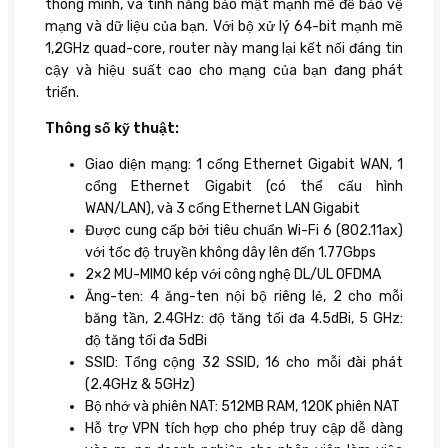
thông minh, và tính năng bảo mật mạnh mẽ để bảo vệ
mạng và dữ liệu của bạn. Với bộ xử lý 64-bit mạnh mẽ
1,2GHz quad-core, router này mang lại kết nối đáng tin
cậy và hiệu suất cao cho mạng của bạn đang phát
triển.
Thông số kỹ thuật:
Giao diện mạng: 1 cổng Ethernet Gigabit WAN, 1
cổng Ethernet Gigabit (có thể cấu hình
WAN/LAN), và 3 cổng Ethernet LAN Gigabit
Được cung cấp bởi tiêu chuẩn Wi-Fi 6 (802.11ax)
với tốc độ truyền không dây lên đến 1.77Gbps
2×2 MU-MIMO kép với công nghệ DL/UL OFDMA
Ăng-ten: 4 ăng-ten nội bộ riêng lẻ, 2 cho mỗi
băng tần, 2.4GHz: độ tăng tối đa 4.5dBi, 5 GHz:
độ tăng tối đa 5dBi
SSID: Tổng cộng 32 SSID, 16 cho mỗi đài phát
(2.4GHz & 5GHz)
Bộ nhớ và phiên NAT: 512MB RAM, 120K phiên NAT
Hỗ trợ VPN tích hợp cho phép truy cập dễ dàng