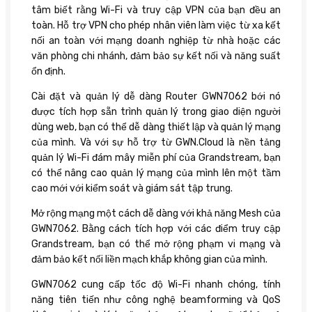
tâm biết rằng Wi-Fi và truy cập VPN của bạn đều an
toàn. Hỗ trợ VPN cho phép nhân viên làm việc từ xa kết
nối an toàn với mạng doanh nghiệp từ nhà hoặc các
văn phòng chi nhánh, đảm bảo sự kết nối và năng suất
ổn định.
Cài đặt và quản lý dễ dàng Router GWN7062 bới nó
được tích hợp sẵn trình quản lý trong giao diện người
dùng web, bạn có thể dễ dàng thiết lập và quản lý mạng
của mình. Và với sự hỗ trợ từ GWN.Cloud là nền tảng
quản lý Wi-Fi đám mây miễn phí của Grandstream, bạn
có thể nâng cao quản lý mạng của mình lên một tầm
cao mới với kiểm soát và giám sát tập trung.
Mở rộng mạng một cách dễ dàng với khả năng Mesh của
GWN7062. Bằng cách tích hợp với các điểm truy cập
Grandstream, bạn có thể mở rộng phạm vi mạng và
đảm bảo kết nối liền mạch khắp không gian của mình.
GWN7062 cung cấp tốc độ Wi-Fi nhanh chóng, tính
năng tiên tiến như công nghệ beamforming và QoS