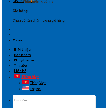
Giỏ Hàng /
0
₫
Phần mềm quản lý
Giỏ hàng
Chưa có sản phẩm trong giỏ hàng.
Menu
Giới thiệu
Sản phẩm
Khuyến mãi
Tin tức
Liên hệ
Tiếng Việt
Tiếng Việt
English
Tìm
kiếm: