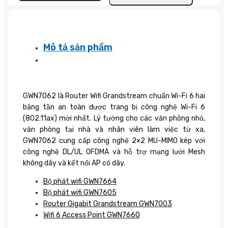
số
lượng
Mô tả sản phẩm
GWN7062 là Router Wifi Grandstream chuẩn Wi-Fi 6 hai
băng tần an toàn được trang bị công nghệ Wi-Fi 6
(802.11ax) mới nhất. Lý tưởng cho các văn phòng nhỏ,
văn phòng tại nhà và nhân viên làm việc từ xa,
GWN7062 cung cấp công nghệ 2×2 MU-MIMO kép với
công nghệ DL/UL OFDMA và hỗ trợ mạng lưới Mesh
không dây và kết nối AP có dây.
Bộ phát wifi GWN7664
Bộ phát wifi GWN7605
Router Gigabit Grandstream GWN7003
Wifi 6 Access Point GWN7660