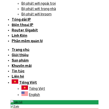
Bộ phát wifi ngoài trời
Bộ phát wifi trong nhà
Bộ phát wifi Inroom
Tổng đài IP
Điện thoại IP
Router Gigabit
Linh Kiện
Phần mềm quản lý
Trang chủ
Giới thiệu
Sản phẩm
Khuyến mãi
Tin tức
Liên hệ
Tiếng Việt
Tiếng Việt
English