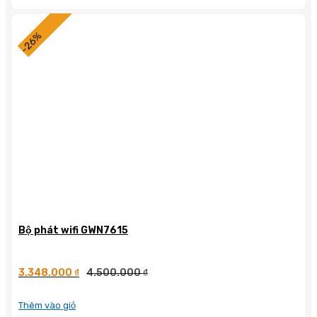
-26%
Bộ phát wifi GWN7615
3.348.000
₫
4.500.000
₫
Thêm vào giỏ