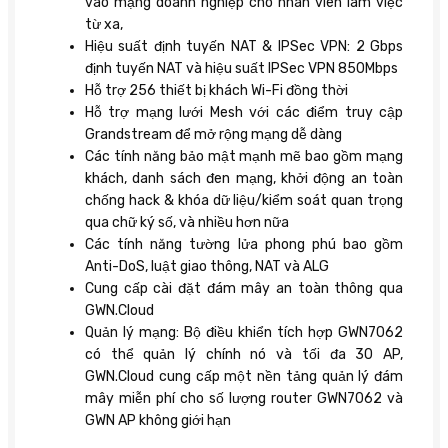
vào mạng doanh nghiệp cho nhân viên làm việc
từ xa,
Hiệu suất định tuyến NAT & IPSec VPN: 2 Gbps
định tuyến NAT và hiệu suất IPSec VPN 850Mbps
Hỗ trợ 256 thiết bị khách Wi-Fi đồng thời
Hỗ trợ mạng lưới Mesh với các điểm truy cập
Grandstream để mở rộng mạng dễ dàng
Các tính năng bảo mật mạnh mẽ bao gồm mạng
khách, danh sách đen mạng, khởi động an toàn
chống hack & khóa dữ liệu/kiểm soát quan trọng
qua chữ ký số, và nhiều hơn nữa
Các tính năng tường lửa phong phú bao gồm
Anti-DoS, luật giao thông, NAT và ALG
Cung cấp cài đặt đám mây an toàn thông qua
GWN.Cloud
Quản lý mạng: Bộ điều khiển tích hợp GWN7062
có thể quản lý chính nó và tối đa 30 AP,
GWN.Cloud cung cấp một nền tảng quản lý đám
mây miễn phí cho số lượng router GWN7062 và
GWN AP không giới hạn