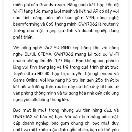
miễn phí của Grandstream. Bằng cách kết hợp tốc độ
Wi-Fi tăng tốc, mạng lưới mesh và kết nối AP có dây với
các tính năng tiên tiến bao gồm VPN, công nghệ
beamforming và QoS thông minh, GWN7062 là router lý
tưởng cho một mạng gia đình và doanh nghiệp đang
phát triển.
Với công nghệ 2×2 MU-MIMO kép băng tần với công
nghệ DL/UL OFDMA, GWN7062 mang lại tốc độ Wi-Fi
nhanh chóng lên đến 1,77 Gbps. Bạn không còn phải lo
lắng với tình trạng lag và trễ trong quá trình phát trực
tuyến Ultra HD 4K, họp trực tuyến, hội nghị video và
Game Online. Với khả năng hỗ trợ lên đến 256 thiết bị
kết nối wifi đồng thời, router này có thể xử lý tất cả, từ
văn phòng thông minh và tự động hóa nhà đến các ứng
dụng yêu cầu băng thông lớn.
Bảo mật là một trong những ưu tiên hàng đầu, và
GWN7062 sẽ bảo vệ bạn. Với các tính năng bảo mật
cấp doanh nghiệp, bao gồm chứng chỉ bảo mật duy
nhất và mật khẩu mặc định ngẫu nhiên, bạn có thể yên