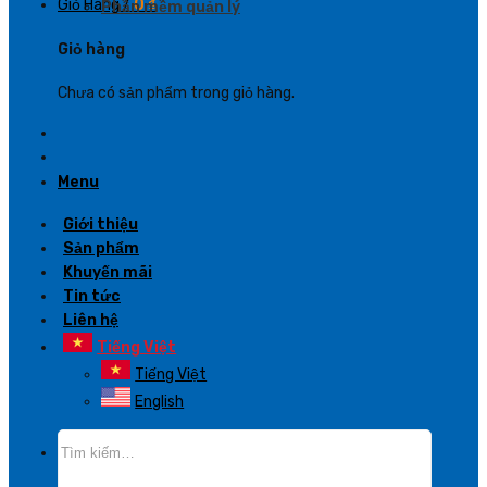
Giỏ Hàng /
0
₫
Phần mềm quản lý
Giỏ hàng
Chưa có sản phẩm trong giỏ hàng.
Menu
Giới thiệu
Sản phẩm
Khuyến mãi
Tin tức
Liên hệ
Tiếng Việt
Tiếng Việt
English
Tìm
kiếm: