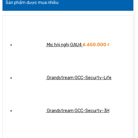
Sản phẩm được mua nhiều
thiết
Tối
Wifi
Công
bị
ưu
nóng:
nghệ
mạng
hóa
Nguyên
tối
quan
liên
nhân
ưu
trọng
lạc
và
hóa
doanh
cách
truyền
nghiệp
khắc
thông
Mic hội nghị GAU4
6.650.000
₫
phục
doanh
hiệu
nghiệp
quả
Grandstream GCC-Securty-Life
Grandstream GCC-Securty-3H