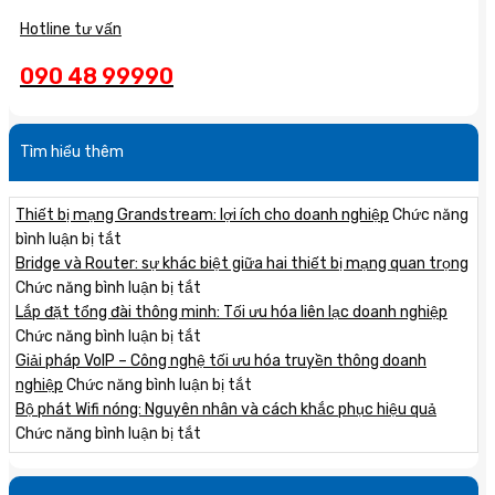
Hotline tư vấn
090 48 99990
Tìm hiểu thêm
Thiết bị mạng Grandstream: lợi ích cho doanh nghiệp
Chức năng
ở
bình luận bị tắt
Thiết
Bridge và Router: sự khác biệt giữa hai thiết bị mạng quan trọng
bị
ở
Chức năng bình luận bị tắt
mạng
Bridge
Lắp đặt tổng đài thông minh: Tối ưu hóa liên lạc doanh nghiệp
Grandstream:
và
ở
Chức năng bình luận bị tắt
lợi
Router:
Lắp
Giải pháp VoIP – Công nghệ tối ưu hóa truyền thông doanh
ích
sự
đặt
ở
nghiệp
Chức năng bình luận bị tắt
cho
khác
tổng
Giải
Bộ phát Wifi nóng: Nguyên nhân và cách khắc phục hiệu quả
doanh
biệt
đài
ở
pháp
Chức năng bình luận bị tắt
nghiệp
giữa
thông
Bộ
VoIP
hai
minh:
phát
–