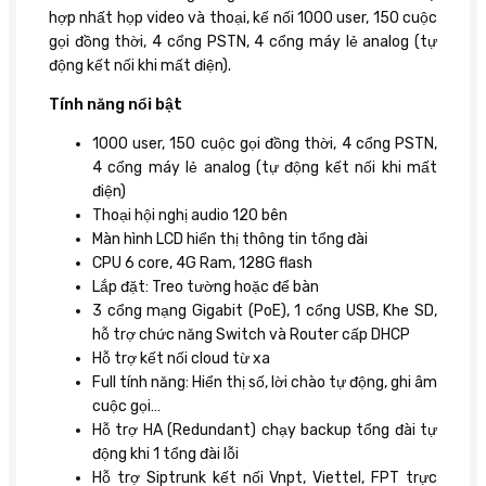
hợp nhất họp video và thoại, kế nối 1000 user, 150 cuộc
gọi đồng thời, 4 cổng PSTN, 4 cổng máy lẻ analog (tự
động kết nối khi mất điện).
Tính năng nổi bật
1000 user, 150 cuộc gọi đồng thời, 4 cổng PSTN,
4 cổng máy lẻ analog (tự động kết nối khi mất
điện)
Thoại hội nghị audio 120 bên
Màn hình LCD hiển thị thông tin tổng đài
CPU 6 core, 4G Ram, 128G flash
Lắp đặt: Treo tường hoặc để bàn
3 cổng mạng Gigabit (PoE), 1 cổng USB, Khe SD,
hỗ trợ chức năng Switch và Router cấp DHCP
Hỗ trợ kết nối cloud từ xa
Full tính năng: Hiển thị số, lời chào tự động, ghi âm
cuộc gọi…
Hỗ trợ HA (Redundant) chạy backup tổng đài tự
động khi 1 tổng đài lỗi
Hỗ trợ Siptrunk kết nối Vnpt, Viettel, FPT trực