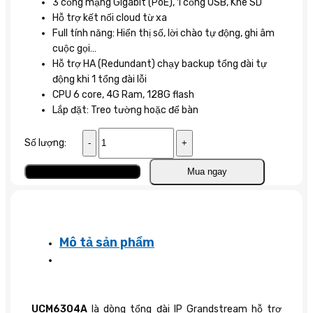
3 cổng mạng Gigabit (PoE), 1 cổng USB, Khe SD
Hỗ trợ kết nối cloud từ xa
Full tính năng: Hiển thị số, lời chào tự động, ghi âm
cuộc gọi…
Hỗ trợ HA (Redundant) chạy backup tổng đài tự
động khi 1 tổng đài lỗi
CPU 6 core, 4G Ram, 128G flash
Lắp đặt: Treo tường hoặc để bàn
Tổng
Số lượng:
đài
IP
Thêm vào giỏ
Mua ngay
Grandstream
UCM6304A
số
lượng
Mô tả sản phẩm
UCM6304A
là dòng tổng đài IP Grandstream hỗ trợ