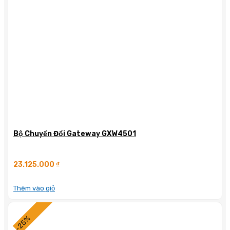
Bộ Chuyển Đổi Gateway GXW4501
23.125.000
₫
Thêm vào giỏ
-25%