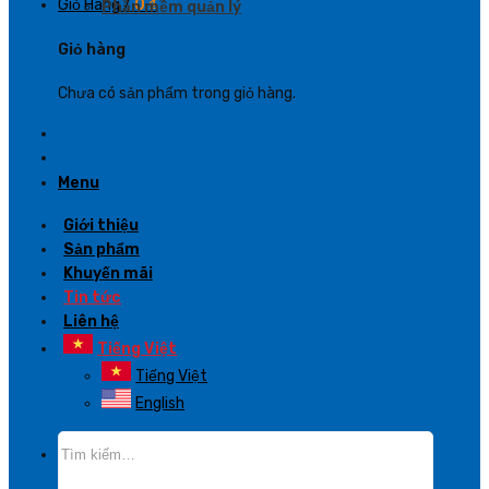
Giỏ Hàng /
0
₫
Phần mềm quản lý
Giỏ hàng
Chưa có sản phẩm trong giỏ hàng.
Menu
Giới thiệu
Sản phẩm
Khuyến mãi
Tin tức
Liên hệ
Tiếng Việt
Tiếng Việt
English
Tìm
kiếm: