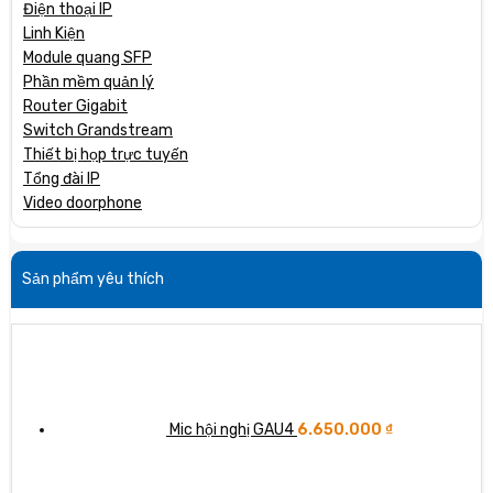
Điện thoại IP
Linh Kiện
Module quang SFP
Phần mềm quản lý
Router Gigabit
Switch Grandstream
Thiết bị họp trực tuyến
Tổng đài IP
Video doorphone
Sản phẩm yêu thích
Mic hội nghị GAU4
6.650.000
₫