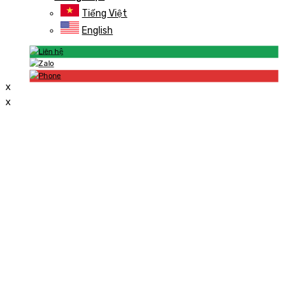
Tiếng Việt
English
x
x