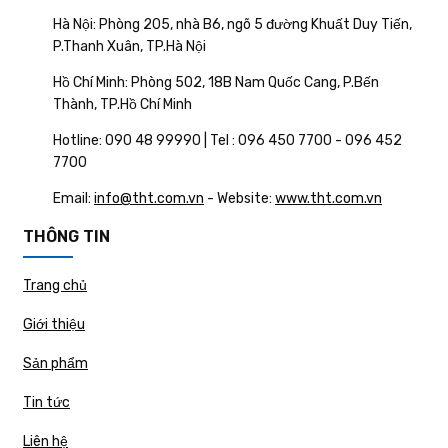
Hà Nội: Phòng 205, nhà B6, ngõ 5 đường Khuất Duy Tiến,
P.Thanh Xuân, TP.Hà Nội
Hồ Chí Minh: Phòng 502, 18B Nam Quốc Cang, P.Bến
Thành, TP.Hồ Chí Minh
Hotline: 090 48 99990 | Tel : 096 450 7700 - 096 452
7700
Email:
info@tht.com.vn
- Website:
www.tht.com.vn
THÔNG TIN
Trang chủ
Giới thiệu
Sản phẩm
Tin tức
Liên hệ