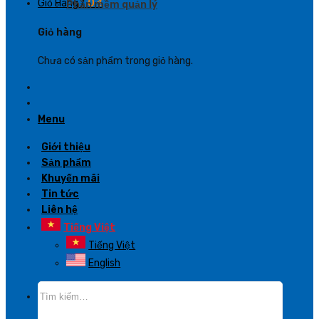
Giỏ Hàng /
0
₫
Phần mềm quản lý
Giỏ hàng
Chưa có sản phẩm trong giỏ hàng.
Menu
Giới thiệu
Sản phẩm
Khuyến mãi
Tin tức
Liên hệ
Tiếng Việt
Tiếng Việt
English
Tìm
kiếm: