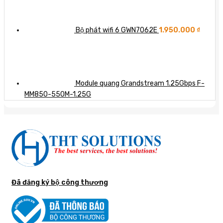
Bộ phát wifi 6 GWN7062E
1.950.000
₫
Module quang Grandstream 1.25Gbps F-
MM850-550M-1.25G
Đã đăng ký bộ công thương