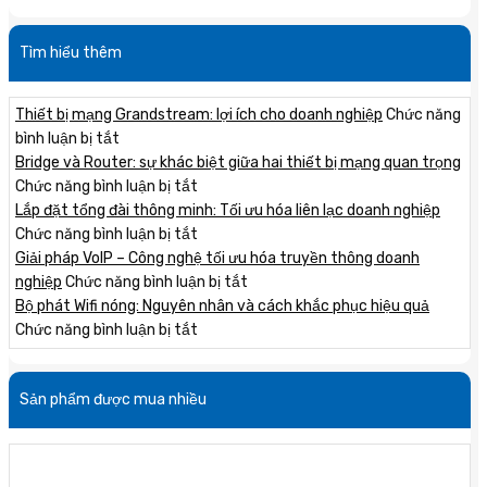
Tìm hiểu thêm
Thiết bị mạng Grandstream: lợi ích cho doanh nghiệp
Chức năng
ở
bình luận bị tắt
Thiết
Bridge và Router: sự khác biệt giữa hai thiết bị mạng quan trọng
bị
ở
Chức năng bình luận bị tắt
mạng
Bridge
Lắp đặt tổng đài thông minh: Tối ưu hóa liên lạc doanh nghiệp
Grandstream:
và
ở
Chức năng bình luận bị tắt
lợi
Router:
Lắp
Giải pháp VoIP – Công nghệ tối ưu hóa truyền thông doanh
ích
sự
đặt
ở
nghiệp
Chức năng bình luận bị tắt
cho
khác
tổng
Giải
Bộ phát Wifi nóng: Nguyên nhân và cách khắc phục hiệu quả
doanh
biệt
đài
ở
pháp
Chức năng bình luận bị tắt
nghiệp
giữa
thông
Bộ
VoIP
hai
minh:
phát
–
Sản phẩm được mua nhiều
thiết
Tối
Wifi
Công
bị
ưu
nóng:
nghệ
mạng
hóa
Nguyên
tối
quan
liên
nhân
ưu