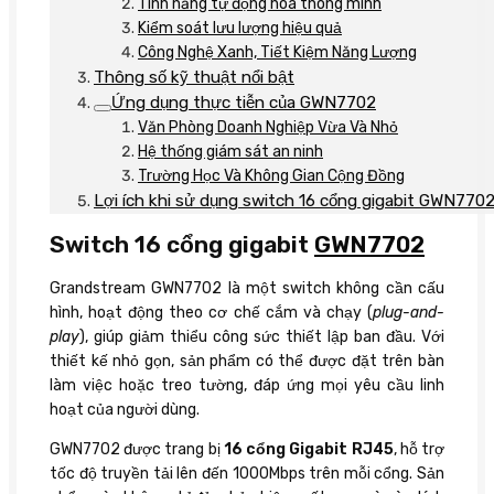
Tính năng tự động hóa thông minh
Kiểm soát lưu lượng hiệu quả
Công Nghệ Xanh, Tiết Kiệm Năng Lượng
Thông số kỹ thuật nổi bật
Ứng dụng thực tiễn của GWN7702
Văn Phòng Doanh Nghiệp Vừa Và Nhỏ
Hệ thống giám sát an ninh
Trường Học Và Không Gian Cộng Đồng
Lợi ích khi sử dụng switch 16 cổng gigabit GWN770
Switch 16 cổng gigabit
GWN7702
Grandstream GWN7702 là một switch không cần cấu
hình, hoạt động theo cơ chế cắm và chạy (
plug-and-
play
), giúp giảm thiểu công sức thiết lập ban đầu. Với
thiết kế nhỏ gọn, sản phẩm có thể được đặt trên bàn
làm việc hoặc treo tường, đáp ứng mọi yêu cầu linh
hoạt của người dùng.
GWN7702 được trang bị
16 cổng Gigabit RJ45
, hỗ trợ
tốc độ truyền tải lên đến 1000Mbps trên mỗi cổng. Sản