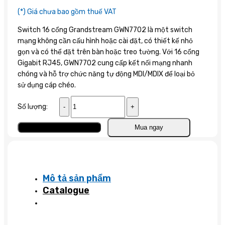
(*) Giá chưa bao gồm thuế VAT
Switch 16 cổng Grandstream GWN7702 là một switch
mạng không cần cấu hình hoặc cài đặt, có thiết kế nhỏ
gọn và có thể đặt trên bàn hoặc treo tường. Với 16 cổng
Gigabit RJ45, GWN7702 cung cấp kết nối mạng nhanh
chóng và hỗ trợ chức năng tự động MDI/MDIX để loại bỏ
sử dụng cáp chéo.
Switch
Số lượng:
16
cổng
Thêm vào giỏ
Mua ngay
Gigabit
GWN7702
số
lượng
Mô tả sản phẩm
Catalogue