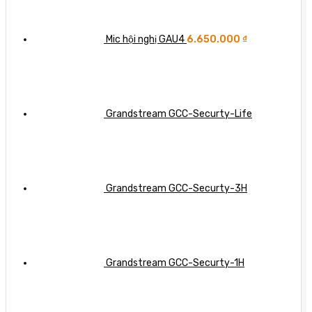
trọng
lạc
và
hóa
doanh
cách
truyền
nghiệp
khắc
thông
Mic hội nghị GAU4
6.650.000
₫
phục
doanh
hiệu
nghiệp
quả
Grandstream GCC-Securty-Life
Grandstream GCC-Securty-3H
Grandstream GCC-Securty-1H