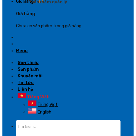
Giỏ Hàng /
0
₫
Phần mềm quản lý
Giỏ hàng
Chưa có sản phẩm trong giỏ hàng.
Menu
Giới thiệu
Sản phẩm
Khuyến mãi
Tin tức
Liên hệ
Tiếng Việt
Tiếng Việt
English
Tìm
kiếm: