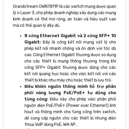
Grandstream GWN7811P là các switch mạng được quản
lý ở Layer 3, cho phép doanh nghiệp xây dựng các mạng
kinh doanh có thể mở rộng, an toàn và hiệu suất cao
mà có thể quản lý đầy đủ.
8 cổng Ethernet Gigabit và 2 cổng SFP+ 10
Gigabit:
Đây là cổng kết nối mạng vật lý cho
phép kết nối nhanh chóng và ổn định với tốc độ
cao. Cổng Ethernet Gigabit thường được sử dụng
cho các thiết bị mạng thông thường trong khi
cổng SFP+ Gigabit thường được dùng cho các
kết nối quang học hoặc cho việc kết nối với các
thiết bị khác như máy chủ hoặc thiết bị lưu trữ.
Điều khiển nguồn thông minh hỗ trợ phân
phối năng lượng PoE/PoE+ tự động cho
từng cổng:
Điều này cho phép việc phân phối
nguồn điện PoE/PoE+ (Power over Ethernet) linh
hoạt và thông minh cho từng cổng trên switch,
để cung cấp nguồn cho các thiết bị nhưng điện
thoại VoIP dùng PoE, Wifi AP…