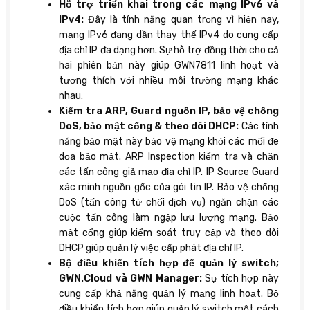
Hỗ trợ triển khai trong các mạng IPv6 và
IPv4:
Đây là tính năng quan trọng vì hiện nay,
mạng IPv6 đang dần thay thế IPv4 do cung cấp
địa chỉ IP đa dạng hơn. Sự hỗ trợ đồng thời cho cả
hai phiên bản này giúp GWN7811 linh hoạt và
tương thích với nhiều môi trường mạng khác
nhau.
Kiểm tra ARP, Guard nguồn IP, bảo vệ chống
DoS, bảo mật cổng & theo dõi DHCP:
Các tính
năng bảo mật này bảo vệ mạng khỏi các mối đe
dọa bảo mật. ARP Inspection kiểm tra và chặn
các tấn công giả mạo địa chỉ IP. IP Source Guard
xác minh nguồn gốc của gói tin IP. Bảo vệ chống
DoS (tấn công từ chối dịch vụ) ngăn chặn các
cuộc tấn công làm ngập lưu lượng mạng. Bảo
mật cổng giúp kiểm soát truy cập và theo dõi
DHCP giúp quản lý việc cấp phát địa chỉ IP.
Bộ điều khiển tích hợp để quản lý switch;
GWN.Cloud và GWN Manager:
Sự tích hợp này
cung cấp khả năng quản lý mạng linh hoạt. Bộ
điều khiển tích hợp giúp quản lý switch một cách