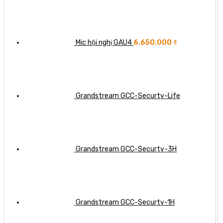
quan
liên
nhân
ưu
trọng
lạc
và
hóa
doanh
cách
truyền
nghiệp
khắc
thông
Mic hội nghị GAU4
6.650.000
₫
phục
doanh
hiệu
nghiệp
quả
Grandstream GCC-Securty-Life
Grandstream GCC-Securty-3H
Grandstream GCC-Securty-1H