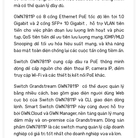
mà có thể quản lý đầy đủ.
GWN7811P có 8 cổng Ethernet PoE tốc độ lên tới 1.0
Gigabit và 2 cổng SFP+ 10 Gigabit , hỗ trợ VLAN tiên
tiến cho việc phân đoạn lưu lượng linh hoạt và phức
tạp, QoS tiên tiến để ưu tiên lưu lượng mạng, IGMP/MLD
Snooping để tối ưu hóa hiệu suất mạng, và khả năng
bảo mật toàn diện chống lại các cuộc tấn công tiềm ẩn.
Switch GWN7811P cung cấp đầu ra PoE thông minh
động để cấp nguồn cho điện thoại IP, camera IP, điểm
truy cập Wi-Fi và các thiết bị kết nối PoE khác.
Switch Grandstream GWN7811P có thể được quản lý
bằng nhiều cách, bao gồm giao diện người dùng Web
cục bộ của Switch GWN7811P và CLI, giao diện dòng
lệnh. Smart Switch GWN7811P này cũng được hỗ trợ
bởi GWN.Cloud và GWN Manager, nền tảng quản lý mạng
đám mây và on-premise của Grandstream. Dòng sản
phẩm GWN7811P là các switch mạng quản lý cấp doanh
nghiệp có giá trị tốt nhất cho doanh nghiệp vừa và lớn.