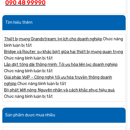
090 48 99990
Tìm hiểu thêm
Thiết bị mạng Grandstream: lợi ích cho doanh nghiệp
Chức năng
ở
bình luận bị tắt
Thiết
Bridge và Router: sự khác biệt giữa hai thiết bị mạng quan trọng
bị
ở
Chức năng bình luận bị tắt
mạng
Bridge
Lắp đặt tổng đài thông minh: Tối ưu hóa liên lạc doanh nghiệp
Grandstream:
và
ở
Chức năng bình luận bị tắt
lợi
Router:
Lắp
Giải pháp VoIP – Công nghệ tối ưu hóa truyền thông doanh
ích
sự
đặt
ở
nghiệp
Chức năng bình luận bị tắt
cho
khác
tổng
Giải
Bộ phát Wifi nóng: Nguyên nhân và cách khắc phục hiệu quả
doanh
biệt
đài
ở
pháp
Chức năng bình luận bị tắt
nghiệp
giữa
thông
Bộ
VoIP
hai
minh:
phát
–
Sản phẩm được mua nhiều
thiết
Tối
Wifi
Công
bị
ưu
nóng:
nghệ
mạng
hóa
Nguyên
tối