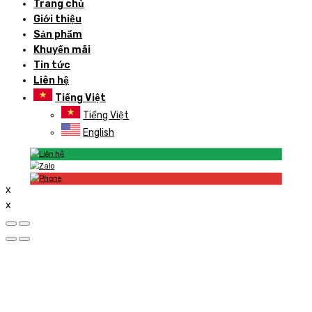
Trang chủ
Giới thiệu
Sản phẩm
Khuyến mãi
Tin tức
Liên hệ
Tiếng Việt
Tiếng Việt
English
x
x