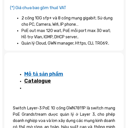
(*) Giá chưa bao gồm thuế VAT
2 cổng 10G sfp+ và 8 cổng mạng gigabit; Sử dụng
cho PC, Camera, Wifi, IP phone…
PoE out max 120 wat, PoE mỗi port max 30 wat;
Hỗ trợ Vlan, IGMP, DHCP server..
Quản lý Cloud, GWN manager, Https, CLI, TR069..
Mô tả sản phẩm
Catalogue
Switch Layer-3 PoE 10 cổng GWN7811P là switch mạng
PoE Grandstream được quản lý ở Layer 3, cho phép
doanh nghiệp vừa và lớn xây dựng các mạng kinh doanh
có thể mở rộng, an toàn, hiệu suất cao và thông minh