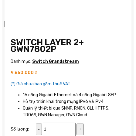
SWITCH LAYER 2+
GWN7802P
Danh mục:
Switch Grandstream
9.650.000
₫
(*) Giá chưa bao gồm thuế VAT
16 cổng Gigabit Ethernet và 4 cổng Gigabit SFP
Hỗ trợ triển khai trong mạng IPv6 và IPv4
Quản lý thiết bị qua SNMP, RMON, CLI, HTTPS,
TR069, GWN Manager, GWN.Cloud
Switch
Số lượng:
Layer