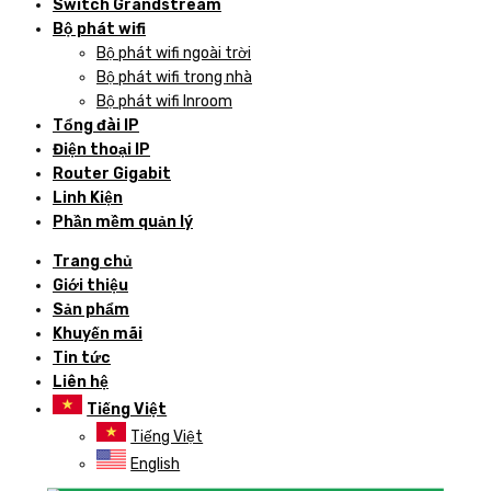
Switch Grandstream
Bộ phát wifi
Bộ phát wifi ngoài trời
Bộ phát wifi trong nhà
Bộ phát wifi Inroom
Tổng đài IP
Điện thoại IP
Router Gigabit
Linh Kiện
Phần mềm quản lý
Trang chủ
Giới thiệu
Sản phẩm
Khuyến mãi
Tin tức
Liên hệ
Tiếng Việt
Tiếng Việt
English