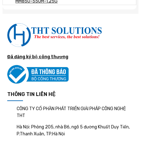
MM850-550M-1.25G
Đã đăng ký bộ công thương
THÔNG TIN LIÊN HỆ
CÔNG TY CỔ PHẦN PHÁT TRIỂN GIẢI PHÁP CÔNG NGHỆ
THT
Hà Nội: Phòng 205, nhà B6, ngõ 5 đường Khuất Duy Tiến,
P.Thanh Xuân, TP.Hà Nội