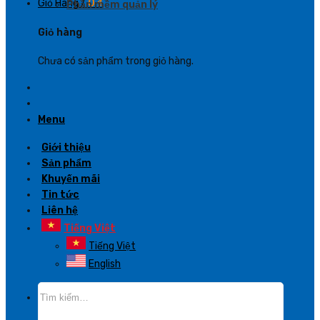
Giỏ Hàng /
0
₫
Phần mềm quản lý
Giỏ hàng
Chưa có sản phẩm trong giỏ hàng.
Menu
Giới thiệu
Sản phẩm
Khuyến mãi
Tin tức
Liên hệ
Tiếng Việt
Tiếng Việt
English
Tìm
kiếm: