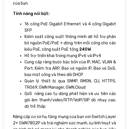
của bạn.
Tính năng nổi bật:
16 cổng PoE Gigabit Ethernet và 4 cổng Gigabit
SFP
Kiểm soát công suất thông minh để hỗ trợ phân
bổ nguồn PoE/PoE + động trên mỗi cổng cho các
kiểu PoE, công suất PoE tổng
240W
Hỗ trợ triển khai trong mạng IPv6 và IPv4
Cung cấp ràng buộc bậc bốn của IP, MAC, VLAN &
Port; Kiểm tra ARP, Bảo vệ nguồn IP, Bảo vệ DoS,
bảo mật cổng và theo dõi DHCP
Quản lý thiết bị qua SNMP, RMON, CLI, HTTPS,
TR069, GWN Manager, GWN.Cloud
QoS nâng cao tự động phát hiện và ưu tiên các
gói âm thanh/video/RTP/VoIP/SIP độ nhạy cao,
độ trễ thấp
Nâng cấp cơ sở hạ tầng mạng của bạn với Switch Layer
2+ GWN7802P và trải nghiệm sức mạnh, sự linh hoạt và