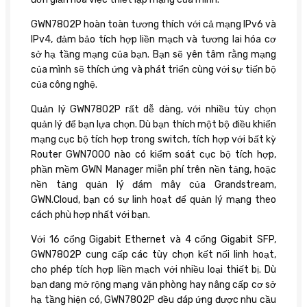
GWN7802P hoàn toàn tương thích với cả mạng IPv6 và
IPv4, đảm bảo tích hợp liền mạch và tương lai hóa cơ
sở hạ tầng mạng của bạn. Bạn sẽ yên tâm rằng mạng
của mình sẽ thích ứng và phát triển cùng với sự tiến bộ
của công nghệ.
Quản lý GWN7802P rất dễ dàng, với nhiều tùy chọn
quản lý để bạn lựa chọn. Dù bạn thích một bộ điều khiển
mạng cục bộ tích hợp trong switch, tích hợp với bất kỳ
Router GWN7000 nào có kiểm soát cục bộ tích hợp,
phần mềm GWN Manager miễn phí trên nền tảng, hoặc
nền tảng quản lý đám mây của Grandstream,
GWN.Cloud, bạn có sự linh hoạt để quản lý mạng theo
cách phù hợp nhất với bạn.
Với 16 cổng Gigabit Ethernet và 4 cổng Gigabit SFP,
GWN7802P cung cấp các tùy chọn kết nối linh hoạt,
cho phép tích hợp liền mạch với nhiều loại thiết bị. Dù
bạn đang mở rộng mạng văn phòng hay nâng cấp cơ sở
hạ tầng hiện có, GWN7802P đều đáp ứng được nhu cầu