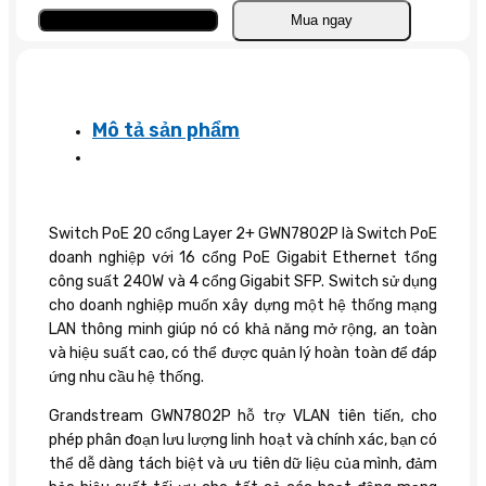
2+
Thêm vào giỏ
Mua ngay
GWN7802P
số
lượng
Mô tả sản phẩm
Switch PoE 20 cổng Layer 2+ GWN7802P là Switch PoE
doanh nghiệp với 16 cổng PoE Gigabit Ethernet tổng
công suất 240W và 4 cổng Gigabit SFP. Switch sử dụng
cho doanh nghiệp muốn xây dựng một hệ thống mạng
LAN thông minh giúp nó có khả năng mở rộng, an toàn
và hiệu suất cao, có thể được quản lý hoàn toàn để đáp
ứng nhu cầu hệ thống.
Grandstream GWN7802P hỗ trợ VLAN tiên tiến, cho
phép phân đoạn lưu lượng linh hoạt và chính xác, bạn có
thể dễ dàng tách biệt và ưu tiên dữ liệu của mình, đảm