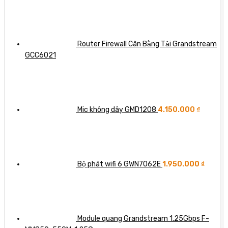
Router Firewall Cân Bằng Tải Grandstream
GCC6021
Mic không dây GMD1208
4.150.000
₫
Bộ phát wifi 6 GWN7062E
1.950.000
₫
Module quang Grandstream 1.25Gbps F-