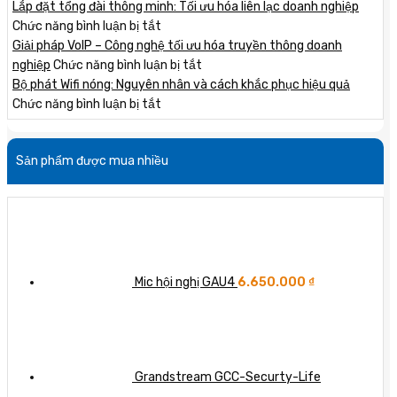
mạng
Bridge
Lắp đặt tổng đài thông minh: Tối ưu hóa liên lạc doanh nghiệp
Grandstream:
và
ở
Chức năng bình luận bị tắt
lợi
Router:
Lắp
Giải pháp VoIP – Công nghệ tối ưu hóa truyền thông doanh
ích
sự
đặt
ở
nghiệp
Chức năng bình luận bị tắt
cho
khác
tổng
Giải
Bộ phát Wifi nóng: Nguyên nhân và cách khắc phục hiệu quả
doanh
biệt
đài
ở
pháp
Chức năng bình luận bị tắt
nghiệp
giữa
thông
Bộ
VoIP
hai
minh:
phát
–
Sản phẩm được mua nhiều
thiết
Tối
Wifi
Công
bị
ưu
nóng:
nghệ
mạng
hóa
Nguyên
tối
quan
liên
nhân
ưu
trọng
lạc
và
hóa
doanh
cách
truyền
nghiệp
khắc
thông
Mic hội nghị GAU4
6.650.000
₫
phục
doanh
hiệu
nghiệp
quả
Grandstream GCC-Securty-Life