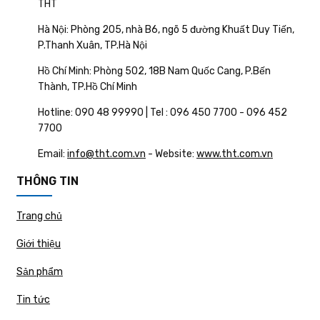
THT
Hà Nội: Phòng 205, nhà B6, ngõ 5 đường Khuất Duy Tiến,
P.Thanh Xuân, TP.Hà Nội
Hồ Chí Minh: Phòng 502, 18B Nam Quốc Cang, P.Bến
Thành, TP.Hồ Chí Minh
Hotline: 090 48 99990 | Tel : 096 450 7700 - 096 452
7700
Email:
info@tht.com.vn
- Website:
www.tht.com.vn
THÔNG TIN
Trang chủ
Giới thiệu
Sản phẩm
Tin tức