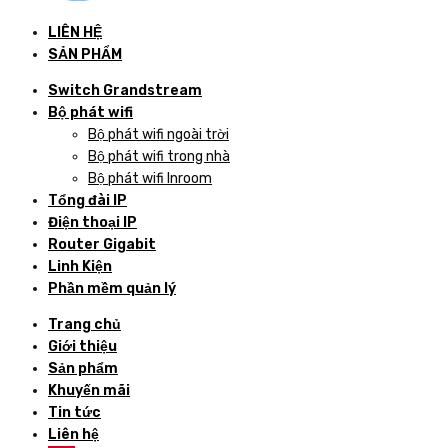
LIÊN HỆ
SẢN PHẨM
Switch Grandstream
Bộ phát wifi
Bộ phát wifi ngoài trời
Bộ phát wifi trong nhà
Bộ phát wifi Inroom
Tổng đài IP
Điện thoại IP
Router Gigabit
Linh Kiện
Phần mềm quản lý
Trang chủ
Giới thiệu
Sản phẩm
Khuyến mãi
Tin tức
Liên hệ