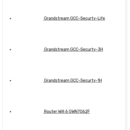
quả
Grandstream GCC-Securty-Life
Grandstream GCC-Securty-3H
Grandstream GCC-Securty-1H
Router Wifi 6 GWN7062F