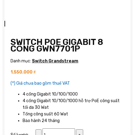
SWITCH POE GIGABIT 8
CỔNG GWN7701P
Danh mục:
Switch Grandstream
1.550.000
₫
(*) Giá chưa bao gồm thuế VAT
4 cổng Gigabit 10/100/1000
4 cổng Gigabit 10/100/1000 hỗ trợ PoE công suất
tối đa 30 Wat
Tổng công suất 60 Wat
Bảo hành 24 tháng
Switch
Số lượng: