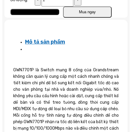
PoE
Gigabit
Thêm vào giỏ
Mua ngay
8
cổng
GWN7701P
số
Mô tả sản phẩm
lượng
GWN7701P là Switch mạng 8 cổng của Grandstream
không cần quản lý cung cấp một cách nhanh chóng và
tiết kiệm chi phí để bổ sung kết nối Gigabit tốc độ cao
cho văn phòng tại nhà và doanh nghiệp vừa/nhỏ. Nó
không yêu cầu cấu hình hoặc cài đặt, cung cấp thiết kế
để bàn và có thể treo tường, đồng thời cung cấp
MDI/MDIX tự động để loại bỏ nhu cầu sử dụng cáp chéo.
Mỗi cổng hỗ trợ tính năng tự động điều chỉnh để cho
phép GWN7701P nhận ra tốc độ liên kết của bất kỳ thiết
bị mạng 10/100/1000Mbps nào và điều chỉnh một cách