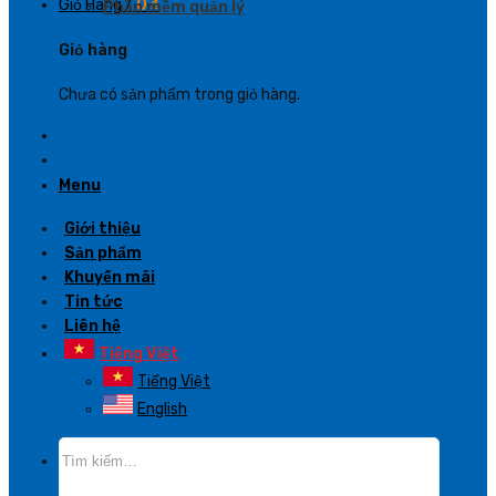
Giỏ Hàng /
0
₫
Phần mềm quản lý
Giỏ hàng
Chưa có sản phẩm trong giỏ hàng.
Menu
Giới thiệu
Sản phẩm
Khuyến mãi
Tin tức
Liên hệ
Tiếng Việt
Tiếng Việt
English
Tìm
kiếm: