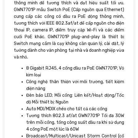
thông minh để tương thích và đạt hiệu suất tối ưu.
GWN7701P mẫu Switch PoE (Cấp nguồn qua Ethernet)
cung cấp các cổng có đầu ra PoE động thông minh,
tương thích với IEEE 802.3af/at để cấp nguồn cho điện
thoại IP, camera IP, điểm truy cập Wi-Fi và các điểm
cuối PoE khác. GWN7701P plug-and-play là thiết bị
Switch mạng cắm là cạy không cần quản lý, cài đặt, lý
tưởng dành cho văn phòng tại nhà và doanh nghiệp vừa
và nhỏ.
8 Gigabit RJ45, 4 cổng đầu ra PoE GWN7701P, Vỏ
kim loại
Công nghệ thân thiện với môi trường, tiết kiệm
điện năng
Đèn báo LED; Mỗi cổng: Liên kết/Hoạt động/Tốc
độ Mỗi thiết bị: Nguồn
Auto MDI/MDIX chéo cho tất cả các cổng
Tương thích 802.3 af/at GWN7701P Tối đa 30W
trên mỗi cổng, tổng công suất đầu ra khi sử dụng
4 cổng PoE một lúc là 60W
Broadcast/Multicast/Unicast Storm Control (cố