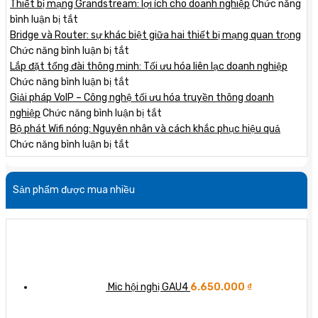
Thiết bị mạng Grandstream: lợi ích cho doanh nghiệp
Chức năng
ở
bình luận bị tắt
Thiết
Bridge và Router: sự khác biệt giữa hai thiết bị mạng quan trọng
bị
ở
Chức năng bình luận bị tắt
mạng
Bridge
Lắp đặt tổng đài thông minh: Tối ưu hóa liên lạc doanh nghiệp
Grandstream:
và
ở
Chức năng bình luận bị tắt
lợi
Router:
Lắp
Giải pháp VoIP – Công nghệ tối ưu hóa truyền thông doanh
ích
sự
đặt
ở
nghiệp
Chức năng bình luận bị tắt
cho
khác
tổng
Giải
Bộ phát Wifi nóng: Nguyên nhân và cách khắc phục hiệu quả
doanh
biệt
đài
ở
pháp
Chức năng bình luận bị tắt
nghiệp
giữa
thông
Bộ
VoIP
hai
minh:
phát
–
Sản phẩm được mua nhiều
thiết
Tối
Wifi
Công
bị
ưu
nóng:
nghệ
mạng
hóa
Nguyên
tối
quan
liên
nhân
ưu
trọng
lạc
và
hóa
doanh
cách
truyền
nghiệp
khắc
thông
Mic hội nghị GAU4
6.650.000
₫
phục
doanh
hiệu
nghiệp