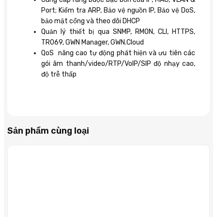
Port; Kiểm tra ARP, Bảo vệ nguồn IP, Bảo vệ DoS,
bảo mật cổng và theo dõi DHCP
Quản lý thiết bị qua SNMP, RMON, CLI, HTTPS,
TR069, GWN Manager, GWN.Cloud
QoS nâng cao tự động phát hiện và ưu tiên các
gói âm thanh/video/RTP/VoIP/SIP độ nhạy cao,
độ trễ thấp
Sản phẩm cùng loại