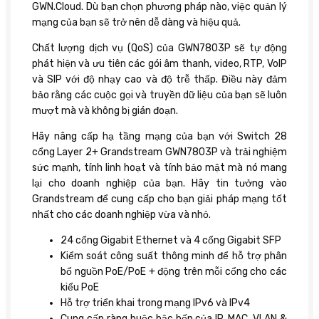
GWN.Cloud. Dù bạn chọn phương pháp nào, việc quản lý
mạng của bạn sẽ trở nên dễ dàng và hiệu quả.
Chất lượng dịch vụ (QoS) của GWN7803P sẽ tự động
phát hiện và ưu tiên các gói âm thanh, video, RTP, VoIP
và SIP với độ nhạy cao và độ trễ thấp. Điều này đảm
bảo rằng các cuộc gọi và truyền dữ liệu của bạn sẽ luôn
mượt mà và không bị gián đoạn.
Hãy nâng cấp hạ tầng mạng của bạn với Switch 28
cổng Layer 2+ Grandstream GWN7803P và trải nghiệm
sức mạnh, tính linh hoạt và tính bảo mật mà nó mang
lại cho doanh nghiệp của bạn. Hãy tin tưởng vào
Grandstream để cung cấp cho bạn giải pháp mạng tốt
nhất cho các doanh nghiệp vừa và nhỏ.
24 cổng Gigabit Ethernet và 4 cổng Gigabit SFP
Kiểm soát công suất thông minh để hỗ trợ phân
bổ nguồn PoE/PoE + động trên mỗi cổng cho các
kiểu PoE
Hỗ trợ triển khai trong mạng IPv6 và IPv4
Cung cấp ràng buộc bậc bốn của IP, MAC, VLAN &