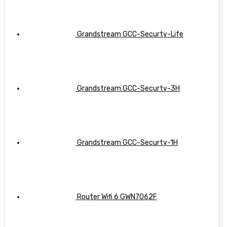
hiệu
nghiệp
quả
Grandstream GCC-Securty-Life
Grandstream GCC-Securty-3H
Grandstream GCC-Securty-1H
Router Wifi 6 GWN7062F