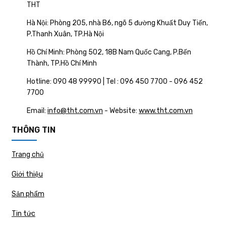
THT
Hà Nội: Phòng 205, nhà B6, ngõ 5 đường Khuất Duy Tiến,
P.Thanh Xuân, TP.Hà Nội
Hồ Chí Minh: Phòng 502, 18B Nam Quốc Cang, P.Bến
Thành, TP.Hồ Chí Minh
Hotline: 090 48 99990 | Tel : 096 450 7700 - 096 452
7700
Email:
info@tht.com.vn
- Website:
www.tht.com.vn
THÔNG TIN
Trang chủ
Giới thiệu
Sản phẩm
Tin tức