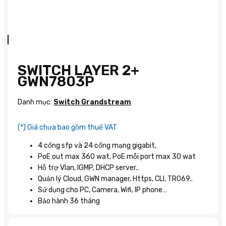
SWITCH LAYER 2+
GWN7803P
Danh mục:
Switch Grandstream
(*) Giá chưa bao gồm thuế VAT
4 cổng sfp và 24 cổng mạng gigabit,
PoE out max 360 wat, PoE mỗi port max 30 wat
Hỗ trợ Vlan, IGMP, DHCP server..
Quản lý Cloud, GWN manager, Https, CLI, TR069..
Sử dụng cho PC, Camera, Wifi, IP phone…
Bảo hành 36 tháng