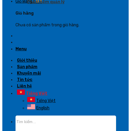
Giỏ Hàng /
0
₫
Phần mềm quản lý
Giỏ hàng
Chưa có sản phẩm trong giỏ hàng.
Menu
Giới thiệu
Sản phẩm
Khuyến mãi
Tin tức
Liên hệ
Tiếng Việt
Tiếng Việt
English
Tìm
kiếm: