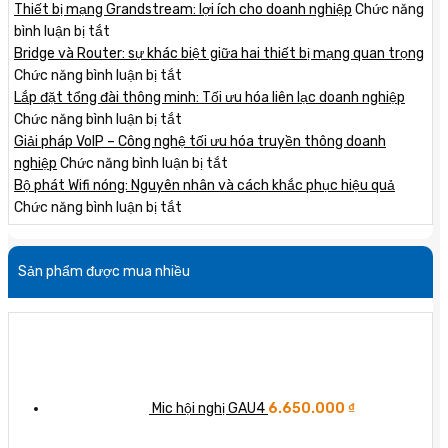
Thiết bị mạng Grandstream: lợi ích cho doanh nghiệp
Chức năng
ở
bình luận bị tắt
Thiết
Bridge và Router: sự khác biệt giữa hai thiết bị mạng quan trọng
bị
ở
Chức năng bình luận bị tắt
mạng
Bridge
Lắp đặt tổng đài thông minh: Tối ưu hóa liên lạc doanh nghiệp
Grandstream:
và
ở
Chức năng bình luận bị tắt
lợi
Router:
Lắp
Giải pháp VoIP – Công nghệ tối ưu hóa truyền thông doanh
ích
sự
đặt
ở
nghiệp
Chức năng bình luận bị tắt
cho
khác
tổng
Giải
Bộ phát Wifi nóng: Nguyên nhân và cách khắc phục hiệu quả
doanh
biệt
đài
ở
pháp
Chức năng bình luận bị tắt
nghiệp
giữa
thông
Bộ
VoIP
hai
minh:
phát
–
Sản phẩm được mua nhiều
thiết
Tối
Wifi
Công
bị
ưu
nóng:
nghệ
mạng
hóa
Nguyên
tối
quan
liên
nhân
ưu
trọng
lạc
và
hóa
doanh
cách
truyền
nghiệp
khắc
thông
Mic hội nghị GAU4
6.650.000
₫
phục
doanh