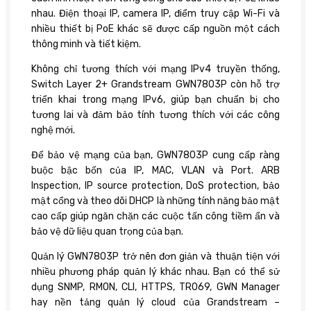
nhau. Điện thoại IP, camera IP, điểm truy cập Wi-Fi và
nhiều thiết bị PoE khác sẽ được cấp nguồn một cách
thông minh và tiết kiệm.
Không chỉ tương thích với mạng IPv4 truyền thống,
Switch Layer 2+ Grandstream GWN7803P còn hỗ trợ
triển khai trong mạng IPv6, giúp bạn chuẩn bị cho
tương lai và đảm bảo tính tương thích với các công
nghệ mới.
Để bảo vệ mạng của bạn, GWN7803P cung cấp ràng
buộc bậc bốn của IP, MAC, VLAN và Port. ARB
Inspection, IP source protection, DoS protection, bảo
mật cổng và theo dõi DHCP là những tính năng bảo mật
cao cấp giúp ngăn chặn các cuộc tấn công tiềm ẩn và
bảo vệ dữ liệu quan trọng của bạn.
Quản lý GWN7803P trở nên đơn giản và thuận tiện với
nhiều phương pháp quản lý khác nhau. Bạn có thể sử
dụng SNMP, RMON, CLI, HTTPS, TR069, GWN Manager
hay nền tảng quản lý cloud của Grandstream –